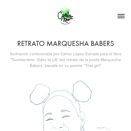
RETRATO MARQUESHA BABERS
Ilustración comisionada por Carlos López Estrada para el libro
"Summertime: Odes to LA" del retrato de la poeta Marquesha
Babers, basada en su poema "That girl"